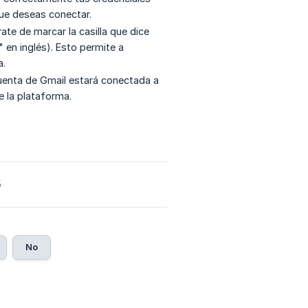
que deseas conectar.
ate de marcar la casilla que dice
 en inglés). Esto permite a
a.
uenta de Gmail estará conectada a
e la plataforma.
5
No