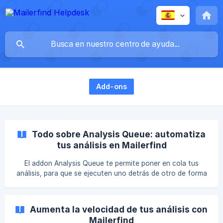
Add-ons
Todo sobre Analysis Queue: automatiza
tus análisis en Mailerfind
El addon Analysis Queue te permite poner en cola tus
análisis, para que se ejecuten uno detrás de otro de forma
automática, sin que tengas que hacerlo tú. A continuación
te explicamos cómo activarlo, usarlo y sacarle el máximo
partido. ✨ ¿Qué es Analysis Queue? Mailerfind Analysis
Aumenta la velocidad de tus análisis con
Queue te permitirá poner en cola los análisis que tú
Mailerfind